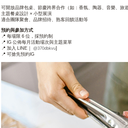
可開放品牌包桌、節慶跨界合作（如：香氛、陶器、音樂、旅
主題餐桌設計 × 小型展演
適合團隊聚會、品牌招待、熟客回饋活動等
預約與參加方式
📍 每場限 6 位，採預約制
📍 IG 公佈每月活動場次與主題菜單
📍 加入 LINE｜
@370dbkvu
]
📍 可搶先預約IG