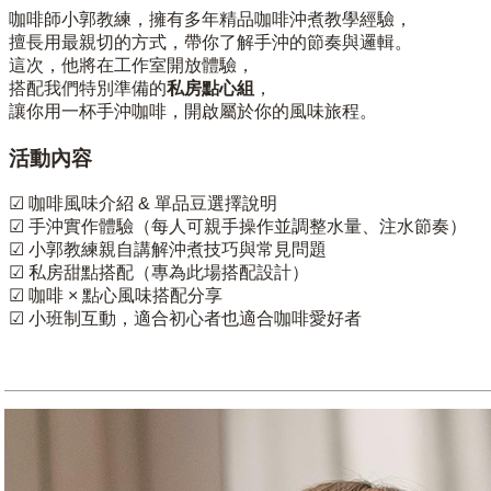
咖啡師小郭教練，擁有多年精品咖啡沖煮教學經驗，
擅長用最親切的方式，帶你了解手沖的節奏與邏輯。
這次，他將在工作室開放體驗，
搭配我們特別準備的
私房點心組
，
讓你用一杯手沖咖啡，開啟屬於你的風味旅程。
活動內容
☑ 咖啡風味介紹 & 單品豆選擇說明
☑ 手沖實作體驗（每人可親手操作並調整水量、注水節奏）
☑ 小郭教練親自講解沖煮技巧與常見問題
☑ 私房甜點搭配（專為此場搭配設計）
☑ 咖啡 × 點心風味搭配分享
☑ 小班制互動，適合初心者也適合咖啡愛好者