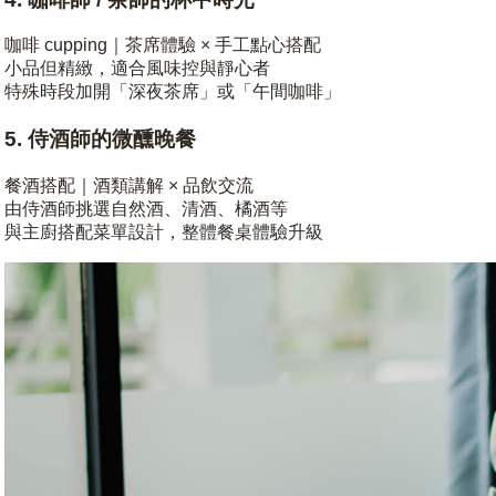
咖啡 cupping｜茶席體驗 × 手工點心搭配
小品但精緻，適合風味控與靜心者
特殊時段加開「深夜茶席」或「午間咖啡」
5. 侍酒師的微醺晚餐
餐酒搭配｜酒類講解 × 品飲交流
由侍酒師挑選自然酒、清酒、橘酒等
與主廚搭配菜單設計，整體餐桌體驗升級