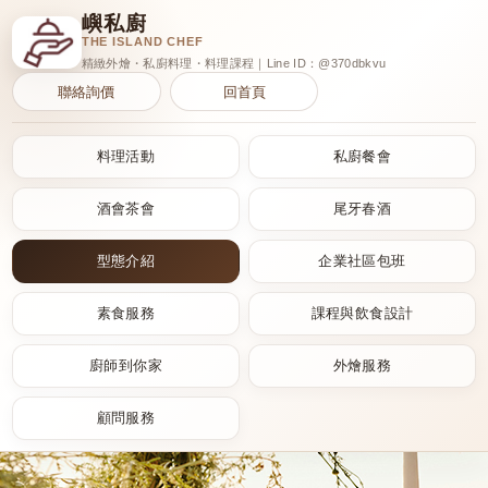
嶼私廚
THE ISLAND CHEF
精緻外燴・私廚料理・料理課程｜Line ID：@370dbkvu
聯絡詢價
回首頁
料理活動
私廚餐會
酒會茶會
尾牙春酒
型態介紹
企業社區包班
素食服務
課程與飲食設計
廚師到你家
外燴服務
顧問服務