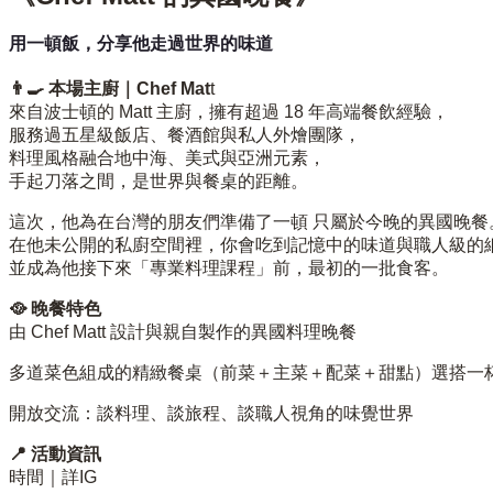
用一頓飯，分享他走過世界的味道
👨‍🍳 本場主廚｜Chef Mat
t
來自波士頓的 Matt 主廚，擁有超過 18 年高端餐飲經驗，
服務過五星級飯店、餐酒館與私人外燴團隊，
料理風格融合地中海、美式與亞洲元素，
手起刀落之間，是世界與餐桌的距離。
這次，他為在台灣的朋友們準備了一頓 只屬於今晚的異國晚餐
在他未公開的私廚空間裡，你會吃到記憶中的味道與職人級的
並成為他接下來「專業料理課程」前，最初的一批食客。
🥘 晚餐特色
由 Chef Matt 設計與親自製作的異國料理晚餐
多道菜色組成的精緻餐桌（前菜＋主菜＋配菜＋甜點）選搭一
開放交流：談料理、談旅程、談職人視角的味覺世界
📍 活動資訊
時間｜詳IG