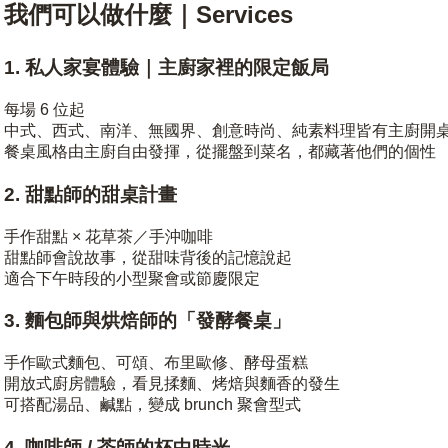
我們可以做什麼｜Services
1. 私人家宴體驗｜主廚家裡的限定飯局
每場 6 位起
中式、西式、南洋、無國界、創意時尚、純素料理皆有主廚開
餐桌風格由主廚自由發揮，從擺盤到菜名，都藏著他們的個性
2. 甜點師的甜桌計畫
手作甜點 × 花草茶／手沖咖啡
甜點師會說故事，從甜味背後的記憶說起
適合下午時段的小型聚會或節慶限定
3. 麵包師與烘焙師的「發酵餐桌」
手作歐式麵包、可頌、布里歐修、酵母蛋糕
開放式廚房體驗，看見揉麵、烤焙與麵香的發生
可搭配湯品、鹹點，變成 brunch 聚會型式
4. 咖啡師 / 茶師的杯中時光