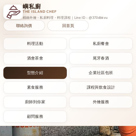
嶼私廚
THE ISLAND CHEF
精緻外燴・私廚料理・料理課程｜Line ID：@370dbkvu
聯絡詢價
回首頁
料理活動
私廚餐會
酒會茶會
尾牙春酒
型態介紹
企業社區包班
素食服務
課程與飲食設計
廚師到你家
外燴服務
顧問服務