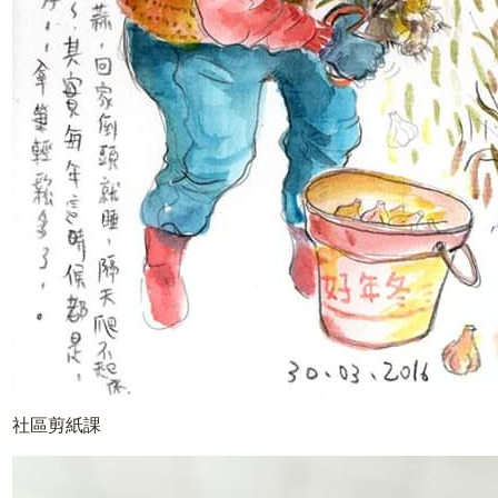
社區剪紙課