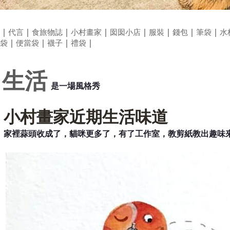
｜
代言
｜
食旅物誌
｜
小村畫家
｜
囡囡小店
｜
服裝
｜
錢包
｜
筆袋
｜
水
袋
｜
便當袋
｜
襪子
｜
禮袋
｜
生活
是一場風格秀
小村畫家近期生活味道
家裡蒜頭收成了，貓咪更多了，有了工作室，教剪紙教出趣味來.