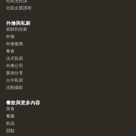
社區烹飪課
社區企業課程
外燴與私廚
廚師到你家
外燴
外燴服務
餐會
法式私廚
外燴公司
案例分享
台中私廚
活動攝影
餐飲與更多內容
美食
餐廳
飲品
甜點