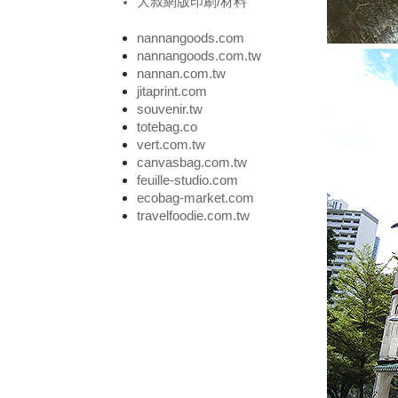
大叔網版印刷/材料
nannangoods.com
nannangoods.com.tw
nannan.com.tw
jitaprint.com
souvenir.tw
totebag.co
vert.com.tw
canvasbag.com.tw
feuille-studio.com
ecobag-market.com
travelfoodie.com.tw