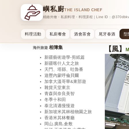
嶼私廚
THE ISLAND CHEF
精緻外燴・私廚料理・料理課程｜Line ID：@370dbkv
料理活動
私廚餐會
酒會茶會
尾牙春酒
型
相簿集
【風】
海外旅遊
M
新疆藝術遊學-剪紙篇
新疆喀什人文之旅
天門、塔縣、吐魯番
遊歷內蒙呼倫貝爾
加拿大溫哥華&東部遊
雜貨天堂東京
青森與奈良美智
冬季十和田
泰北清邁慢慢遊
新加坡米其林植物園之旅
香港米其林餐廳
岡山.廣島.倉敷