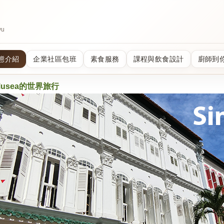
u
態介紹
企業社區包班
素食服務
課程與飲食設計
廚師到
usea的
世界
旅行