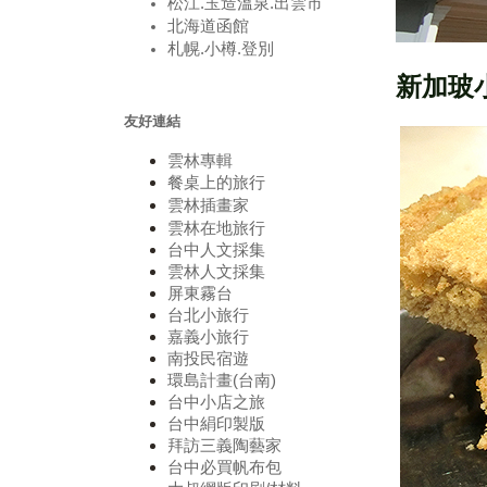
松江.玉造溫泉.出雲市
北海道函館
札幌.小樽.登別
新加玻
友好連結
雲林
專輯
餐桌上的
旅行
雲林
插畫家
雲林在地旅行
台中人文採集
雲林人文採集
屏東霧台
台北小旅行
嘉義小旅行
南投民宿遊
環島計畫(台南)
台中小店之旅
台中絹印製版
拜訪三義陶藝家
台中必買帆布包