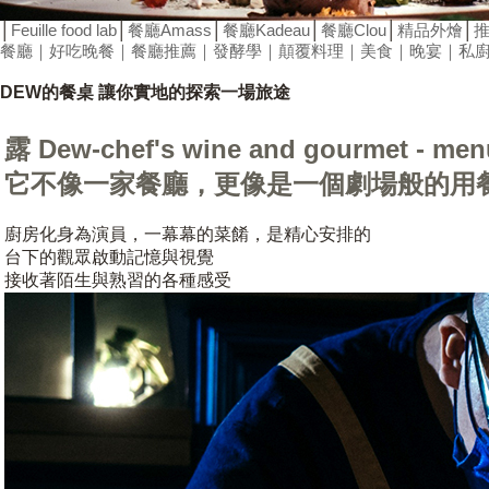
│
Feuille food lab
│
餐廳Amass
│
餐廳Kadeau
│
餐廳Clou
│
精品外燴
│
餐廳
｜好吃晚餐｜
餐廳推薦
｜發酵學｜
顛覆料理
｜美食
｜晚宴｜
私
DEW的餐桌 讓你實地的探索一場旅途
露 Dew-chef's wine and gourmet - men
它不像一家餐廳，更像是一個劇場般的用
廚房化身為演員，一幕幕的菜餚，是精心安排的
台下的觀眾啟動記憶與視覺
接收著陌生與熟習的各種感受