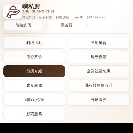
嶼私廚
THE ISLAND CHEF
精緻外燴・私廚料理・料理課程｜Line ID：@370dbkvu
聯絡詢價
回首頁
料理活動
私廚餐會
酒會茶會
尾牙春酒
型態介紹
企業社區包班
素食服務
課程與飲食設計
廚師到你家
外燴服務
顧問服務