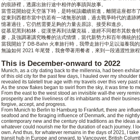
的痕跡裡，透露出旅行途中相伴的事蹟與故事。
當雪花開始從天空落下時，是時候該繼續前進，離開這座都市
從東到西都市當中彷若有一堵無形的牆，過去戰爭時代的遺跡
憶著過往，它仍然需要足夠的力量去原諒、接受和進步。
從慕尼黑到柏林，從漢堡再到法蘭克福，途經不同都市其飲食
麥，及強調著講究晚餐的法式情懷，當代新勢力和百年傳統的
當我開始了 DB-Bahn 火車旅行時，我帶走旅行中足以滋
無論如何 2021 年尾聲，我會帶著用餐者，來到一段過渡性
This is December-onward to 2022
Munich, as a city dating back to the millennia, had been exhi
of this old city for the past few days, I hauled over my shoulde
revealed its taletell true age with my travels over this very past
As the snow flakes began to swirl from the sky, it was time to 
From the east to the west stood an invisible wall-the very remi
prosperity and the liveliness of its inhabitants and their busin
forgive, accept, and progress.
From Munich to Berlin to Hamburg to Frankfurt, there are influenc
seafood and the foraging influence of Denmark, and the nightly 
contemporary new and the century old traditions as the ideas ar
whatever could nourish me for the duration of each journey. I l
own. And thus, for whatever remains in the days of 2021, I take y
transit hub in Europe and onward, to Vancouver, British Colu